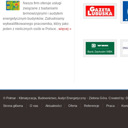
Nasza firm oferuje usługi
związane z badaniami
termowizyjnymi i audytem
energetycznym budynków. Zatrudniamy
wykwalifikowanego pracownika, który jako
jeden z nielicznych osób w Polsce...
więcej »
© Polmar - Klimatyzacja, Budownictwo, Audyt Energetyczny - Zielona Góra. Created by:
D
Strona główna
O nas
Aktualności
Oferta
Referencje
Praca
Kont