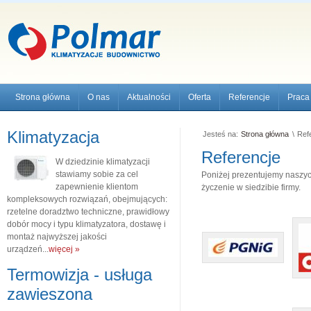
Strona główna
O nas
Aktualności
Oferta
Referencje
Praca
Klimatyzacja
Jesteś na:
Strona główna
\
Ref
Referencje
W dziedzinie klimatyzacji
stawiamy sobie za cel
Poniżej prezentujemy naszych
zapewnienie klientom
życzenie w siedzibie firmy.
kompleksowych rozwiązań, obejmujących:
rzetelne doradztwo techniczne, prawidłowy
dobór mocy i typu klimatyzatora, dostawę i
montaż najwyższej jakości
urządzeń...
więcej »
Termowizja - usługa
zawieszona