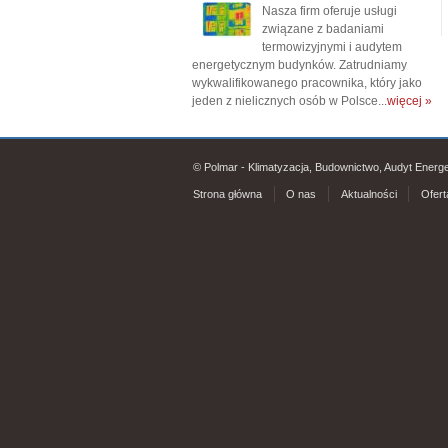
Nasza firm oferuje usługi
związane z badaniami
termowizyjnymi i audytem
energetycznym budynków. Zatrudniamy
wykwalifikowanego pracownika, który jako
jeden z nielicznych osób w Polsce...
więcej »
© Polmar - Klimatyzacja, Budownictwo, Audyt Energ
Strona główna
O nas
Aktualności
Ofert