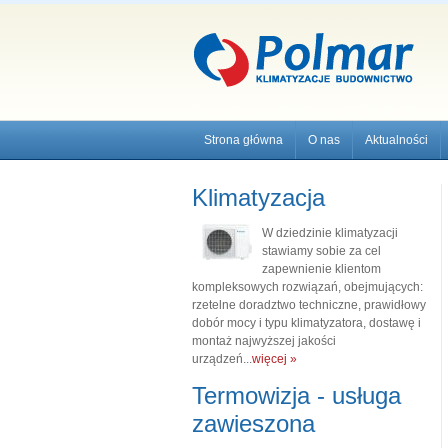
Strona główna
O nas
Aktualności
Klimatyzacja
W dziedzinie klimatyzacji
stawiamy sobie za cel
zapewnienie klientom
kompleksowych rozwiązań, obejmujących:
rzetelne doradztwo techniczne, prawidłowy
dobór mocy i typu klimatyzatora, dostawę i
montaż najwyższej jakości
urządzeń...
więcej »
Termowizja - usługa
zawieszona