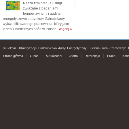
Nasza firm oferuje usługi
związane z badaniami
termowizyjnymi i audytem
energetycznym budynków. Zatrudniamy
wykwalifikowanego pracownika, który jako
jeden z nielicznych osób w Polsce...
więcej »
© Polmar - Klimatyzacja, Budownictwo, Audyt Energetyczny - Zielona Góra. Created by:
D
Strona główna
O nas
Aktualności
Oferta
Referencje
Praca
Kont