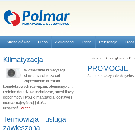
Strona główna
O nas
Aktualności
Oferta
Referencje
Praca
Klimatyzacja
Jesteś na:
Strona główna
\
Ofe
PROMOCJE
W dziedzinie klimatyzacji
stawiamy sobie za cel
Aktualnie wszystkie dotychc
zapewnienie klientom
kompleksowych rozwiązań, obejmujących:
rzetelne doradztwo techniczne, prawidłowy
dobór mocy i typu klimatyzatora, dostawę i
montaż najwyższej jakości
urządzeń...
więcej »
Termowizja - usługa
zawieszona